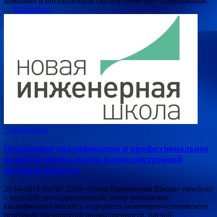
компаний и инсталляторов светотехнического оборудования.
…
Подробнее
Электроника
Повышение квалификации и профессиональное
развитие специалистов радиоэлектронной
промышленности
21-04-2019 НОЧУ ДПО «Новая Инженерная Школа» (nesch.ru)
– ведущий негосударственный центр повышения
квалификации высшего и среднего инженерно-технического
персонала предприятий промышленности, научно-