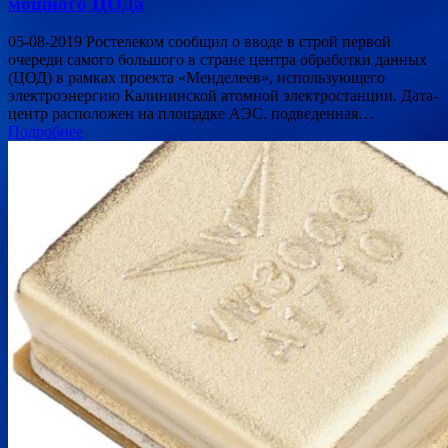
мощного ЦОДа
05-08-2019 Ростелеком сообщил о вводе в строй первой
очереди самого большого в стране центра обработки данных
(ЦОД) в рамках проекта «Менделеев», использующего
электроэнергию Калининской атомной электростанции. Дата-
центр расположен на площадке АЭС, подведенная…
Подробнее