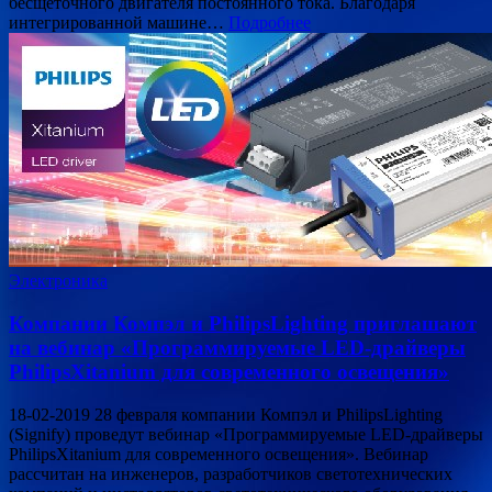
бесщеточного двигателя постоянного тока. Благодаря
интегрированной машине…
Подробнее
Электроника
Компании Компэл и PhilipsLighting приглашают
на вебинар «Программируемые LED-драйверы
PhilipsXitanium для современного освещения»
18-02-2019 28 февраля компании Компэл и PhilipsLighting
(Signify) проведут вебинар «Программируемые LED-драйверы
PhilipsXitanium для современного освещения». Вебинар
рассчитан на инженеров, разработчиков светотехнических