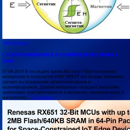
Электроника
Сегнетоэлектрики и мультиферроики снова в
моде
07-08-2019 В последнее время Институт Перспективных
материалов и технологий НИУ МИЭТ все больше внимание
уделяет исследованиям сегнетоэлектриков и
мультиферроиков. Данные материалы обладают высокими
значениями чувствительности к внешнему электрическому и
магнитному…
Подробнее