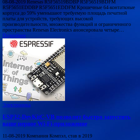
08-08-2019 Renesas R5F56519BDBP R5F56519BDFM
R5F5651EDDBP R5F5651EDDFM Крошечные 64-контаткные
корпуса до 59% уменьшают требуемую площадь печатной
платы для устройств, требующих высокой
производительности, множества функций и ограниченного
пространства Renesas Electronics анонсировала четыре…
Подробнее
Электроника
ESP32-DevKitC-VB позволит быстро запустить
ваше первое Wi-Fi-приложение
11-08-2019 Компания Компэл, став в 2019