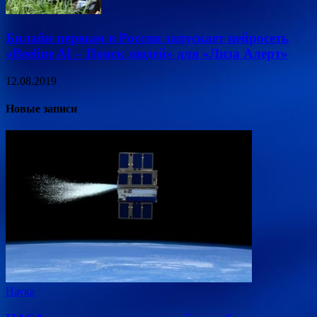
Билайн первым в России запускает нейросеть
«Beeline AI – Поиск людей» для «Лиза Алерт»
12.08.2019
Новые записи
Наука