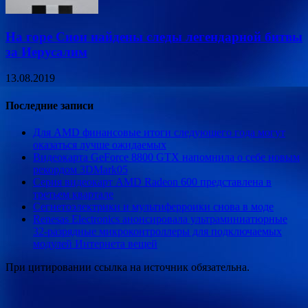
На горе Сион найдены следы легендарной битвы
за Иерусалим
13.08.2019
Последние записи
Для AMD финансовые итоги следующего года могут
оказаться лучше ожидаемых
Видеокарта GeForce 8800 GTX напомнила о себе новым
рекордом 3DMark05
Серия видеокарт AMD Radeon 600 представлена в
третьем квартале
Сегнетоэлектрики и мультиферроики снова в моде
Renesas Electronics анонсировала ультраминиатюрные
32-разрядные микроконтроллеры для подключаемых
модулей Интернета вещей
При цитировании ссылка на источник обязательна.