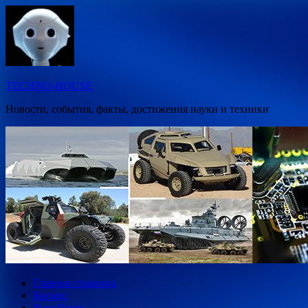
Перейти
к
содержимому
TECHNO-HOUSE
Новости, события, факты, достижения науки и техники
Главная страница
Космос
ВоенПром