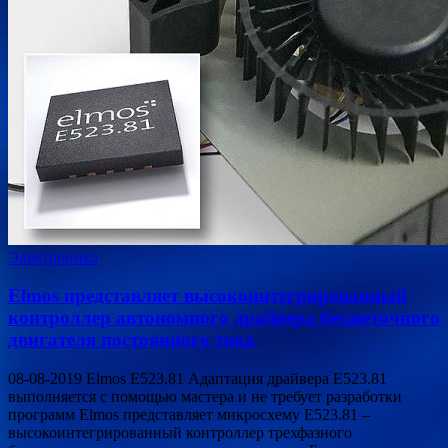
Электроника
Elmos представляет высокоинтегрированный
контроллер автономного драйвера бесщеточного
двигателя постоянного тока
08-08-2019 Elmos E523.81 Адаптация драйвера E523.81
выполняется с помощью мастера и не требует разработки
программ Elmos представляет микросхему E523.81 –
высокоинтегрированный контроллер трехфазного