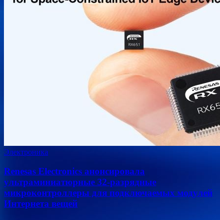
Электроника
Renesas Electronics анонсировала
ультраминиатюрные 32-разрядные
микроконтроллеры для подключаемых модулей
Интернета вещей