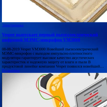
Электроника
Vesper выпускает первый пьезоэлектрический
цифровой МЭМС-микрофон VM3000
08-08-2019 Vesper VM3000 Новейший пьезоэлектрический
МЭМС-микрофон с выходом импульсно-плотностного
модулятора гарантирует высокое качество акустических
характеристик и надежную защиту от влаги и пыли В
продуктовой линейке компании Vesper появился новейший…
Подробнее