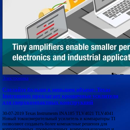
Электроника
Сделайте больше в меньшем объеме: Texas
Instruments предлагает крошечные усилители
для сверхкомпактных конструкций
30-07-2019 Texas Instruments INA185 TLV4021 TLV4041
Новый токоизмерительный усилитель и компараторы TI
позволяют создавать более компактные решения для
корпоративных, промышленных, коммуникационных и