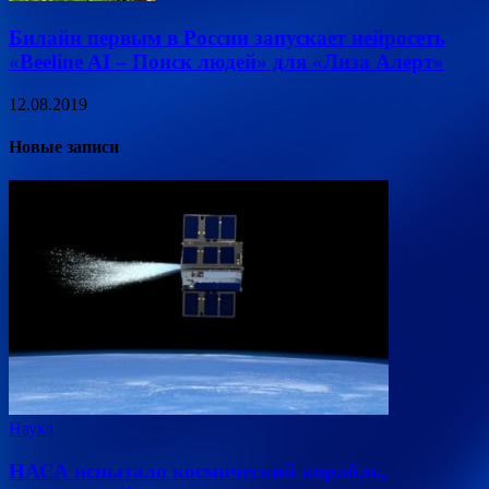
Билайн первым в России запускает нейросеть
«Beeline AI – Поиск людей» для «Лиза Алерт»
12.08.2019
Новые записи
Наука
НАСА испытало космический корабль,