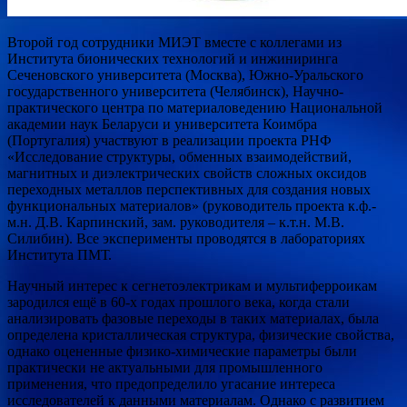
Второй год сотрудники МИЭТ вместе с коллегами из
Института бионических технологий и инжиниринга
Сеченовского университета (Москва), Южно-Уральского
государственного университета (Челябинск), Научно-
практического центра по материаловедению Национальной
академии наук Беларуси и университета Коимбра
(Португалия) участвуют в реализации проекта РНФ
«Исследование структуры, обменных взаимодействий,
магнитных и диэлектрических свойств сложных оксидов
переходных металлов перспективных для создания новых
функциональных материалов» (руководитель проекта к.ф.-
м.н. Д.В. Карпинский, зам. руководителя – к.т.н. М.В.
Силибин). Все эксперименты проводятся в лабораториях
Института ПМТ.
Научный интерес к сегнетоэлектрикам и мультиферроикам
зародился ещё в 60-х годах прошлого века, когда стали
анализировать фазовые переходы в таких материалах, была
определена кристаллическая структура, физические свойства,
однако оцененные физико-химические параметры были
практически не актуальными для промышленного
применения, что предопределило угасание интереса
исследователей к данными материалам. Однако с развитием