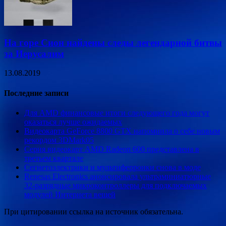
На горе Сион найдены следы легендарной битвы
за Иерусалим
13.08.2019
Последние записи
Для AMD финансовые итоги следующего года могут
оказаться лучше ожидаемых
Видеокарта GeForce 8800 GTX напомнила о себе новым
рекордом 3DMark05
Серия видеокарт AMD Radeon 600 представлена в
третьем квартале
Сегнетоэлектрики и мультиферроики снова в моде
Renesas Electronics анонсировала ультраминиатюрные
32-разрядные микроконтроллеры для подключаемых
модулей Интернета вещей
При цитировании ссылка на источник обязательна.