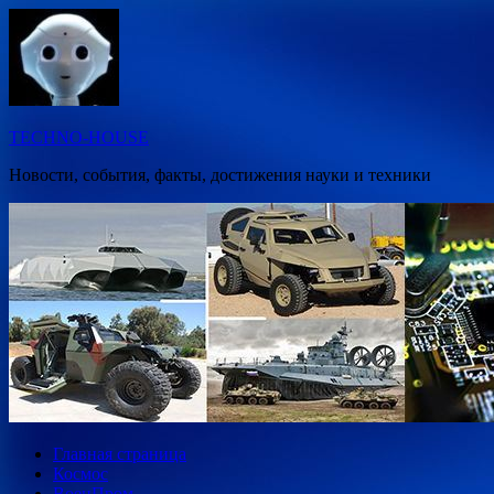
Перейти
к
содержимому
TECHNO-HOUSE
Новости, события, факты, достижения науки и техники
Главная страница
Космос
ВоенПром