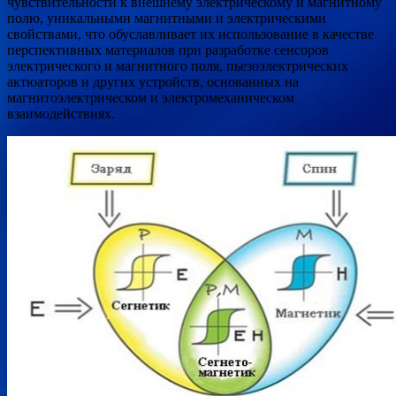
чувствительности к внешнему электрическому и магнитному
полю, уникальными магнитными и электрическими
свойствами, что обуславливает их использование в качестве
перспективных материалов при разработке сенсоров
электрического и магнитного поля, пьезоэлектрических
актюаторов и других устройств, основанных на
магнитоэлектрическом и электромеханическом
взаимодействиях.