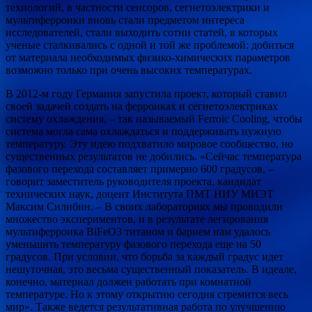
технологий, в частности сенсоров, сегнетоэлектрики и
мультиферроики вновь стали предметом интереса
исследователей, стали выходить сотни статей, в которых
ученые сталкивались с одной и той же проблемой: добиться
от материала необходимых физико-химических параметров
возможно только при очень высоких температурах.
В 2012-м году Германия запустила проект, который ставил
своей задачей создать на ферроиках и сегнетоэлектриках
систему охлаждения, – так называемый Ferroic Cooling, чтобы
система могла сама охлаждаться и поддерживать нужную
температуру. Эту идею подхватило мировое сообщество, но
существенных результатов не добились. «Сейчас температура
фазового перехода составляет примерно 600 градусов, –
говорит заместитель руководителя проекта, кандидат
технических наук, доцент Института ПМТ НИУ МИЭТ
Максим Силибин. – В своих лабораториях мы проводили
множество экспериментов, и в результате легирования
мультиферроика BiFeO3 титаном и барием нам удалось
уменьшить температуру фазового перехода еще на 50
градусов. При условии, что борьба за каждый градус идет
нешуточная, это весьма существенный показатель. В идеале,
конечно, материал должен работать при комнатной
температуре. Но к этому открытию сегодня стремится весь
мир». Также ведется результативная работа по улучшению