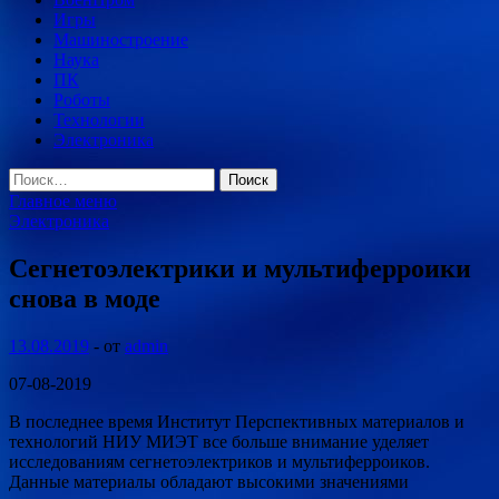
Игры
Машиностроение
Наука
ПК
Роботы
Технологии
Электроника
Найти:
Главное меню
Электроника
Сегнетоэлектрики и мультиферроики
снова в моде
13.08.2019
-
от
admin
07-08-2019
В последнее время Институт Перспективных материалов и
технологий НИУ МИЭТ все больше внимание уделяет
исследованиям сегнетоэлектриков и мультиферроиков.
Данные материалы обладают высокими значениями